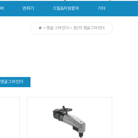
이버
면취기
드릴&치핑함마
기타
>
앵글 그라인더
> 2인치 앵글그라인더
 앵글그라인더